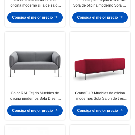
oficina moderno silla de salón
Sofá de oficina moderno Sofá de
individual 425 mm de altura para
doble asiento Solución de
espacios pequeños
asientos de vestíbulo
Consiga el mejor precio
Consiga el mejor precio
Color RAL Tejido Muebles de
GrandEUR Muebles de oficina
oficina modernos Sofá Diseño
modernos Sofá Salón de tres
minimalista Para espacios de
plazas Acolchado de peluche
trabajo
Consiga el mejor precio
Consiga el mejor precio