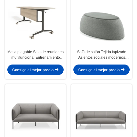
Mesa plegable Sala de reuniones
Sofá de salón Tejido tapizado
multifuncional Entrenamiento
Asientos sociales modernos
Muebles Cuadro de aluminio
Muebles de centro creativo Trufa
Diseño ergonómico E-ZEE
Consiga el mejor precio
Consiga el mejor precio