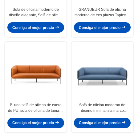
Sofá de oficina moderno de
GRANDEUR Sofá de oficina
diseño elegante, Sofá de oficina
moderno de tres plazas Tapicería
con acolchado cómodo
suave con reposabrazos
acolchados
Consiga el mejor precio
Consiga el mejor precio
B. uno sofá de oficina de cuero
Sofá de oficina moderno de
de PU, sofá de oficina de tamaño
diseño minimalista marco
personalizado.
resistente color personalizable
Consiga el mejor precio
Consiga el mejor precio