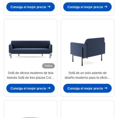
rebotante para espacios
oficina.
pequeños.
Consiga el mejor precio
Consiga el mejor precio
Vídeo
Sofá de oficina moderno de tela
Sofá de un solo asiento de
blanda Sofá de tres plazas Color
diseño moderno para la oficina,
RAL con patas metálicas
Sofá único de tela acogedora
resistentes
Silla
Consiga el mejor precio
Consiga el mejor precio