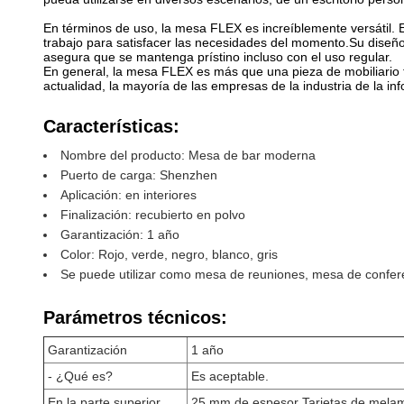
En términos de uso, la mesa FLEX es increíblemente versátil. 
trabajo para satisfacer las necesidades del momento.Su diseño e
asegura que se mantenga prístino incluso con el uso regular.
En general, la mesa FLEX es más que una pieza de mobiliario fu
actualidad, la mayoría de las empresas de la industria de la i
Características:
Nombre del producto: Mesa de bar moderna
Puerto de carga: Shenzhen
Aplicación: en interiores
Finalización: recubierto en polvo
Garantización: 1 año
Color: Rojo, verde, negro, blanco, gris
Se puede utilizar como mesa de reuniones, mesa de confere
Parámetros técnicos:
Garantización
1 año
- ¿Qué es?
Es aceptable.
En la parte superior
25 mm de espesor Tarjetas de mela