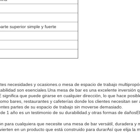
rte superior simple y fuerte
es necesidades y ocasiones.o mesa de espacio de trabajo multipropós
aptabilidad son esenciales.Una mesa de bar es una excelente inversión 
significa que puede girarse en cualquier dirección, lo que hace posib
como bares, restaurantes y cafeterías donde los clientes necesitan ser 
erentes partes de su espacio de trabajo sin moverse demasiado.
de 1 año es un testimonio de su durabilidad.y otras formas de dañosE
ón para cualquiera que necesite una mesa de bar versátil, duradera 
ierten en un producto que está construido para durarAsí que elija la 