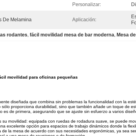
Personalizar:
Di
Es
as De Melamina
Aplicación:
Fo
das rodantes
, 
fácil movilidad mesa de bar moderna
, 
Mesa de 
cil movilidad para oficinas pequeñas
ente diseñada que combina sin problemas la funcionalidad con la estét
 sólo proporciona durabilidad, sino que también añade un toque de es
o es de primera, asegurando que se ajuste sin esfuerzo a varios diseñ
 su movilidad: equipada con ruedas de rodadura suave, se puede move
una excelente opción para espacios de trabajo dinámicos donde la flex
tura de la mesa de acuerdo con sus necesidades ergonómicas, ya sea se
sonal a una mesa de reuniones o de formación.