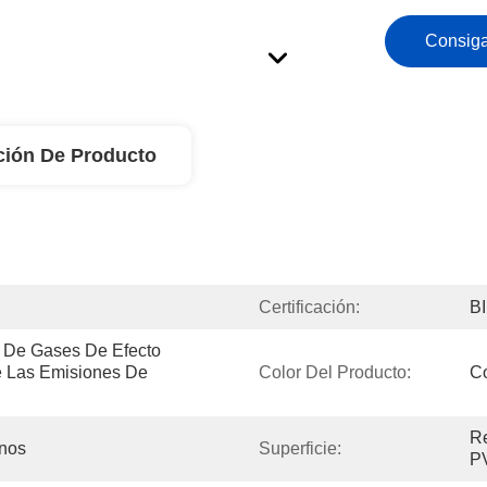
Consiga
ción De Producto
Certificación:
B
 De Gases De Efecto 
e Las Emisiones De 
Color Del Producto:
Co
Re
rnos
Superficie:
P