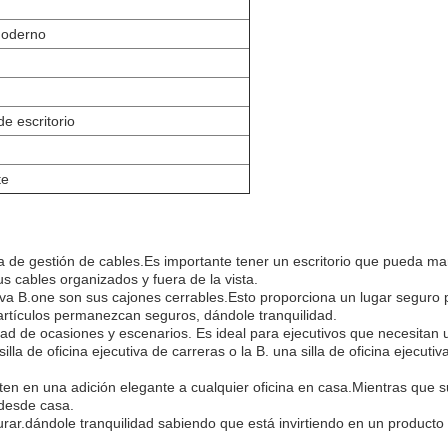
moderno
e escritorio
te
ma de gestión de cables.Es importante tener un escritorio que pueda ma
s cables organizados y fuera de la vista.
ecutiva B.one son sus cajones cerrables.Esto proporciona un lugar segur
artículos permanezcan seguros, dándole tranquilidad.
dad de ocasiones y escenarios. Es ideal para ejecutivos que necesitan 
lla de oficina ejecutiva de carreras o la B. una silla de oficina ejecut
 en una adición elegante a cualquier oficina en casa.Mientras que su
 desde casa.
rar.dándole tranquilidad sabiendo que está invirtiendo en un producto 