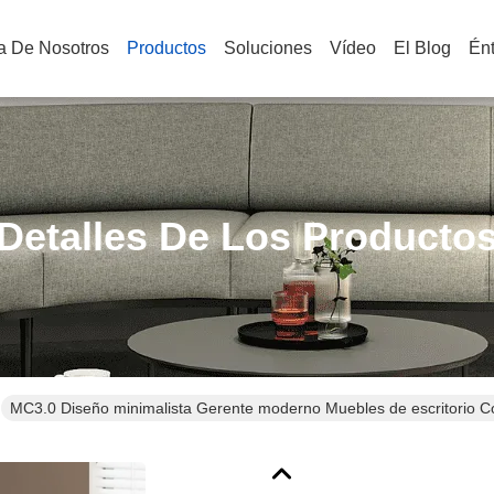
a De Nosotros
Productos
Soluciones
Vídeo
El Blog
Én
Detalles De Los Producto
MC3.0 Diseño minimalista Gerente moderno Muebles de escritorio C