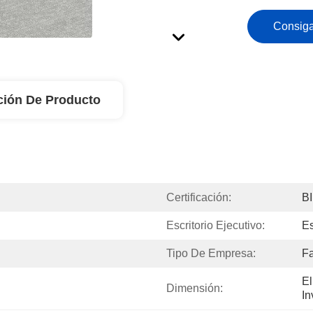
Consiga
ción De Producto
Certificación:
B
Escritorio Ejecutivo:
Es
Tipo De Empresa:
Fa
El
Dimensión:
In