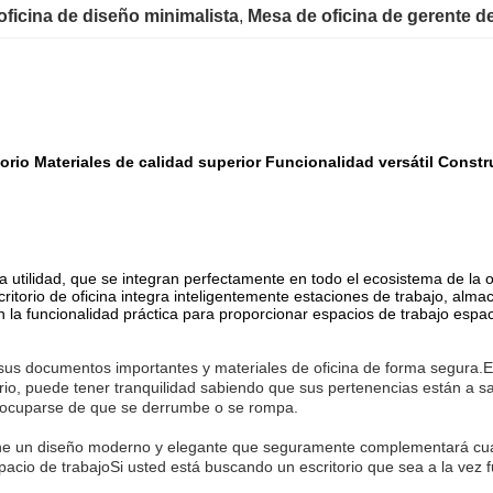
 oficina de diseño minimalista
, 
Mesa de oficina de gerente d
torio Materiales de calidad superior Funcionalidad versátil Const
a utilidad, que se integran perfectamente en todo el ecosistema de la o
ritorio de oficina integra inteligentemente estaciones de trabajo, al
n la funcionalidad práctica para proporcionar espacios de trabajo espa
ar sus documentos importantes y materiales de oficina de forma segura.
rio, puede tener tranquilidad sabiendo que sus pertenencias están a sa
reocuparse de que se derrumbe o se rompa.
iene un diseño moderno y elegante que seguramente complementará cualqu
pacio de trabajoSi usted está buscando un escritorio que sea a la vez f